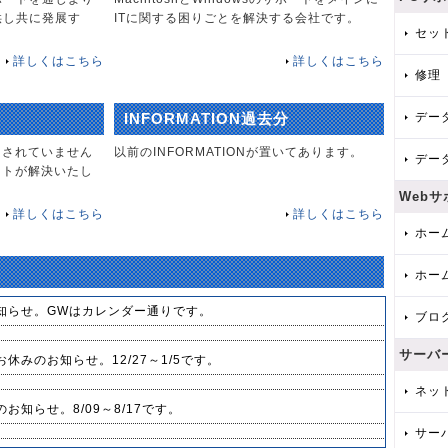
供し共に発展す
ITに関する困りごとを解決する会社です。
セッ
詳しくはこちら
詳しくはこちら
修理
INFORMATION過去分
デー
回されていません
以前のINFORMATIONが置いてあります。
デー
ストが解決いたし
Web
詳しくはこちら
詳しくはこちら
ホー
ホー
知らせ。GWはカレンダー通りです。
ブロ
サーバ
休みのお知らせ。12/27～1/5です。
ネッ
お知らせ。8/09～8/17です。
サー