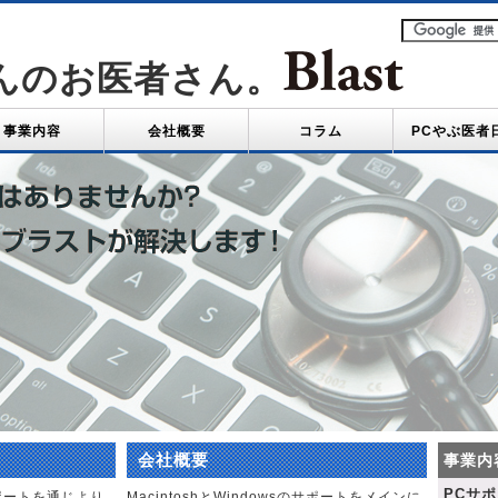
んのお医者さん。
事業内容
会社概要
コラム
PCやぶ医者
会社概要
事業内
PCサ
ポートを通じより
MacintoshとWindowsのサポートをメインに